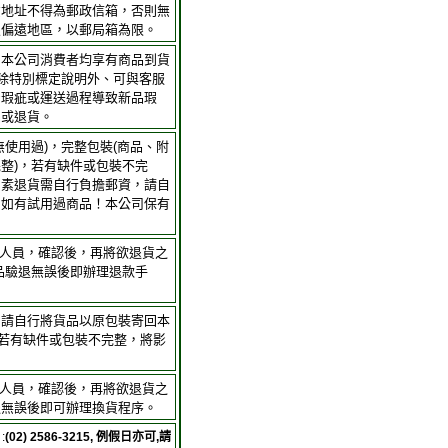
貨地址不得為郵政信箱，否則無
及偏遠地區，以郵局箱為限。
，本公司消費者均享有商品到貨
；除特別標定說明外、可與客服
身瑕疵或運送過程導致新品瑕
品或退貨。
無使用過)，完整包裝(商品、附
整)，若有缺件或包裝不完
因素退貨需自行負擔郵資，請自
。如有試用過商品！本公司保有
客服人員，確認後，再將欲退貨之
品驗退無誤後即辦理退款手
，請自行將貨品以原包裝寄回本
(若有缺件或包裝不完整，將影
客服人員，確認後，再將欲退貨之
退無誤後即可辦理換貨程序。
:
(02) 2586-3215, 例假日亦可,請