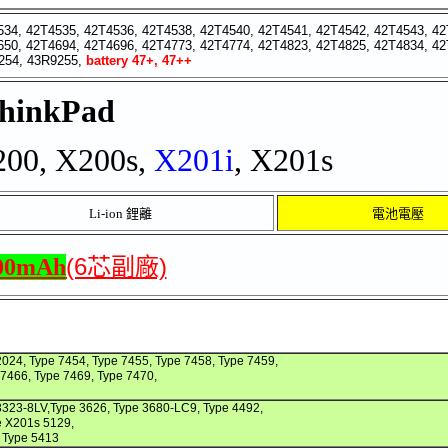
34, 42T4535, 42T4536, 42T4538, 42T4540, 42T4541, 42T4542, 42T4543, 42
50, 42T4694, 42T4696, 42T4773, 42T4774, 42T4823, 42T4825, 42T4834, 42
254, 43R9255,
battery 47+, 47++
hinkPad
00, X200s,
X201i
, X201s
Li-ion 鋰離
電池電壓
(6芯副廠)
00mAh
2024, Type 7454, Type 7455, Type 7458, Type 7459,
 7466, Type 7469, Type 7470,
 3323-8LV,Type 3626, Type 3680-LC9, Type 4492,
e X201s 5129,
 Type 5413