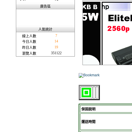
廣告區
人氣統計
7
線上人數
14
今日人數
19
昨日人數
351122
瀏覽人數
保固說明
運送時間