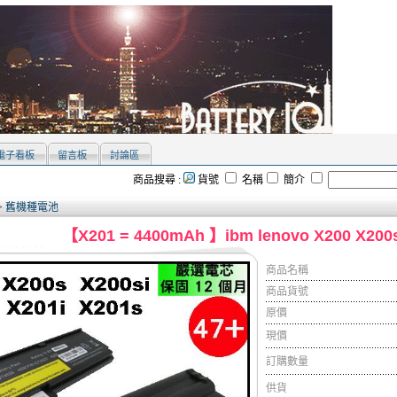
電子看板
留言板
討論區
商品搜尋 :
貨號
名稱
簡介
>
舊機種電池
【X201 = 4400mAh 】ibm lenovo X200 X200s
商品名稱
商品貨號
原價
現價
訂購數量
供貨