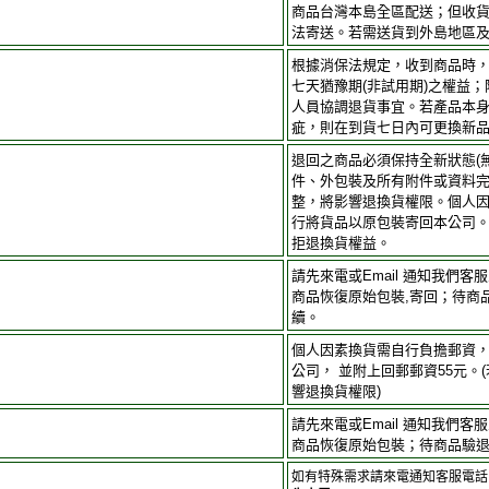
商品台灣本島全區配送；但收
法寄送。若需送貨到外島地區
根據消保法規定，收到商品時
七天猶豫期(非試用期)之權益
人員協調退貨事宜。若產品本
疵，則在到貨七日內可更換新
退回之商品必須保持全新狀態(
件、外包裝及所有附件或資料完
整，將影響退換貨權限。個人
行將貨品以原包裝寄回本公司
拒退換貨權益。
請先來電或Email 通知我們
商品恢復原始包裝,寄回；待商
續。
個人因素換貨需自行負擔郵資
公司， 並附上回郵郵資55元。
響退換貨權限)
請先來電或Email 通知我們
商品恢復原始包裝；待商品驗
如有特殊需求請來電通知客服電話 