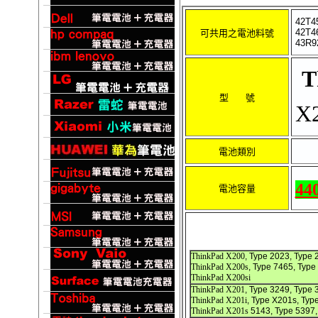
42T45
42T46
可共用之電池料號
43R9
T
型 號
X2
電池類別
44
電池容量
ThinkPad X200
, Type 2023, Type 
ThinkPad X200s
, Type 7465, Type
ThinkPad X200si
ThinkPad X201
, Type 3249, Type
ThinkPad X201i
, Type X201s, Typ
ThinkPad X201s
5143, Type 5397,