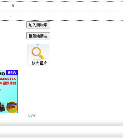
:
0
:
65W