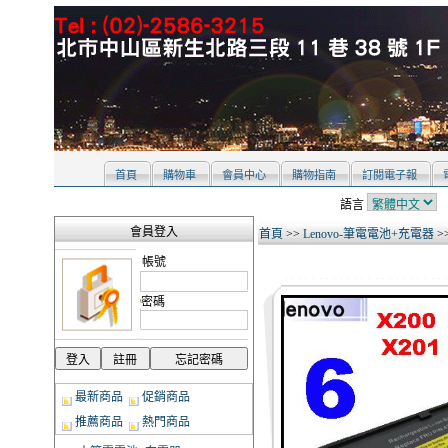
首頁
購物車
會員中心
購物指南
訂閱電子報
語言
會員登入
首頁
>>
Lenovo-筆電電池+充電器
>
帳號
密碼
最新商品
促銷商品
推薦商品
熱門商品