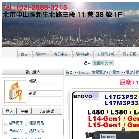
首頁
購物車
會員中心
購物指南
訂閱電子報
電子看板
語言
會員登入
首頁
>>
Lenovo-筆電電池+充電器
>>
電池料號 
帳號
原廠 L1
密碼
最新商品
促銷商品
推薦商品
熱門商品