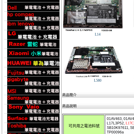
L14
L580
商品簡介
商品說明
01AV463, 01AV4
L17L3P52,
L17C
可共用之電池料號
SB10K97611, S
TP00096a