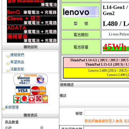
L14-Gen1 /
Gen2
L480 / L
型 號
Li-ion Polym
電池類別
45
Wh
電池容量
購物說明
連絡我們
ThinkPad L14-G1 ( 20U1 / 20U2 / 20U5 
希望商品
ThinkPad L15-G1 (20U3) / L
活動剪影
Lenovo L480 (20LS / 20LT)
Lenovo L490 (
規格描述
備註
系統管理
帳號:
購買資訊
發表評論前請先登入會員, 
商品數量
小計
元