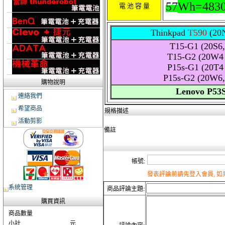
57
Wh=483
電 池 容 量
Thinkpad
T590
(20N
T15-G1 (20S6,
T15-G2 (20W4
P15s-G1 (20T4
P15s-G2 (20W6,
購物說明
Lenovo P53S
連絡我們
希望商品
規格描述
活動剪影
備註
帳號:
發表評論前請先登入會員, 
系統管理
商品評論主題:
購買資訊
商品數量
小計
元