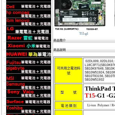
T15-g1
商品簡介
商品說明
02DL009, 02DL010,
L18C3P71(SB10K976
可共用之電池料
SB10K97649, SB10K
SB10W51924, 5B10W
號
SB10T83156, SB10T
SB10W51932
ThinkPad T
型 號
T15
-G1 -G
Li-ion Polymer / R
電 池 類 別