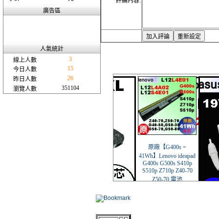
評論內容:
廣告區
人氣統計
3
線上人數
15
今日人數
26
昨日人數
351104
瀏覽人數