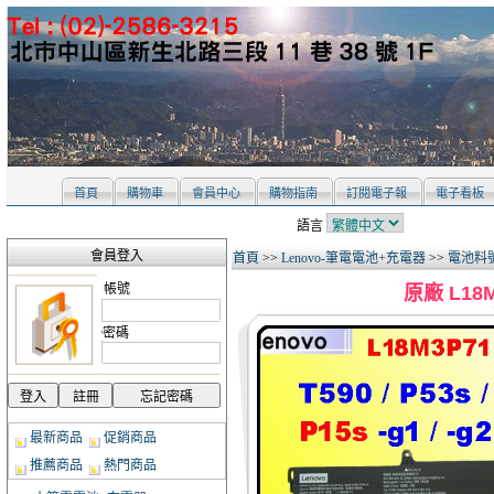
首頁
購物車
會員中心
購物指南
訂閱電子報
電子看板
語言
會員登入
首頁
>>
Lenovo-筆電電池+充電器
>>
電池料號 
帳號
原廠 L18M
密碼
最新商品
促銷商品
推薦商品
熱門商品