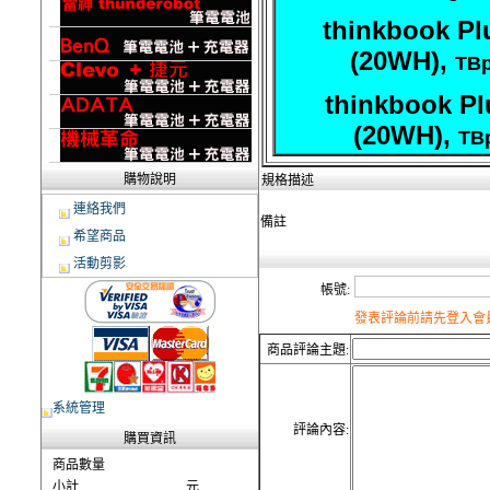
thinkbook Pl
(20WH),
TBp
thinkbook Pl
(20WH),
TBp
購物說明
規格描述
連絡我們
備註
希望商品
活動剪影
帳號:
發表評論前請先登入會員
商品評論主題:
系統管理
評論內容:
購買資訊
商品數量
小計
元