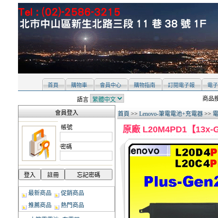
首頁
購物車
會員中心
購物指南
訂閱電子報
電子
商品搜
語言
會員登入
首頁
>>
Lenovo-筆電電池+充電器
>>
電
帳號
原廠 L20M4PD1【13x-G1
密碼
最新商品
促銷商品
推薦商品
熱門商品