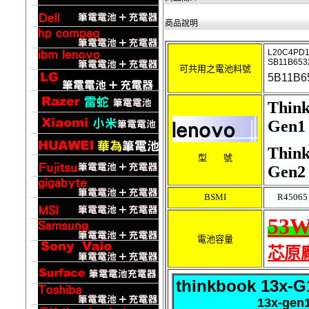
商品說明
L20C4PD1
SB11B6532
可共用之電池料號
5B11B6
Think
Gen1
Think
型 號
Gen2
BSMI
R45065
53
W
電池容量
芯原廠
thinkbook 13x-G
13x-gen1