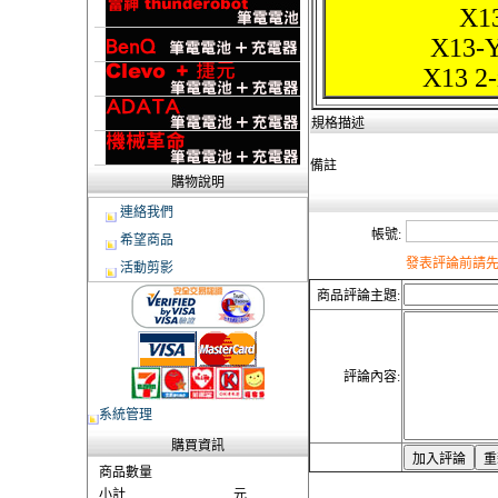
X13
X13-Y
X13 2-
規格描述
備註
購物說明
連絡我們
帳號:
希望商品
發表評論前請先
活動剪影
商品評論主題:
評論內容:
系統管理
購買資訊
商品數量
小計
元