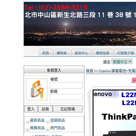
首頁
購物車
會員中心
購物指南
訂閱電子報
語言
會員登入
首頁
>>
Lenovo-筆電電池+充
帳號
原
密碼
最新商品
促銷商品
推薦商品
熱門商品