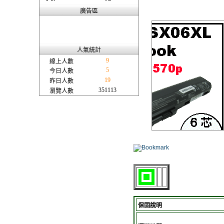
廣告區
人氣統計
9
線上人數
5
今日人數
19
昨日人數
351113
瀏覽人數
保固說明