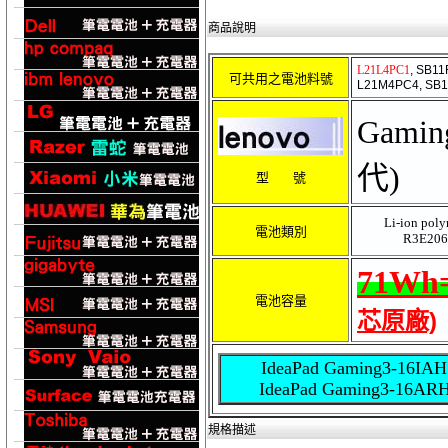
商品說明
L21L4PC1
, SB11
可共用之電池料號
L21M4PC4, SB1
Gamin
代)
型 號
Li-ion poly
電池類別
R3E206
71Wh
電池容量
芯原廠)
IdeaPad Gaming3-16IAH7
IdeaPad Gaming3-16ARH
規格描述