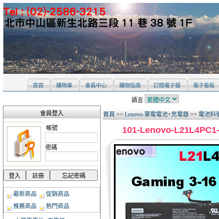
首頁
購物車
會員中心
購物指南
訂閱電子報
電子看板
語言
會員登入
首頁
>>
Lenovo-筆電電池+充電器
>>
電池料號 
帳號
101-Lenovo-L21L4PC
密碼
最新商品
促銷商品
推薦商品
熱門商品