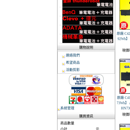
原廠 C42
92Wh】 
購物說明
現價
連絡我們
希望商品
活動剪影
原廠 C41
73Wh】 
系統管理
HN7
現價
購買資訊
商品數量
小計
元