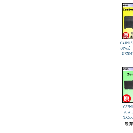
C41N15
60Wh】 A
UX50
C32N
96Wh
NX50
現價