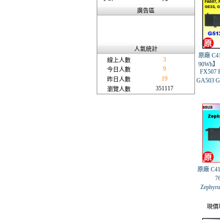
廣告區
人氣統計
原廠 C41
3
線上人數
90Wh】 
9
今日人數
FX507 
19
昨日人數
GA503 
351117
瀏覽人數
原廠 C41
7
Zephy
現價