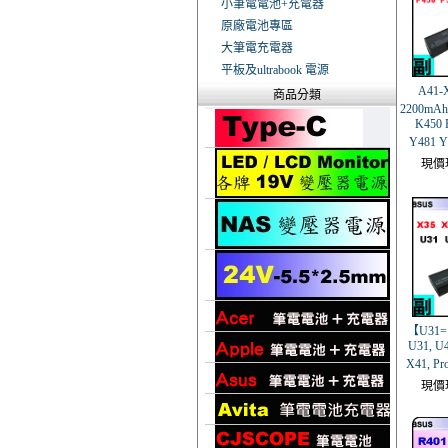
小筆電電池+充電器
原廠電池專區
大筆電充電器
平板及ultrabook 電源
A41-
商品分類
2200mAh
K450 
Y481
現價
【U31= 
U31, U4
X41, P
現價