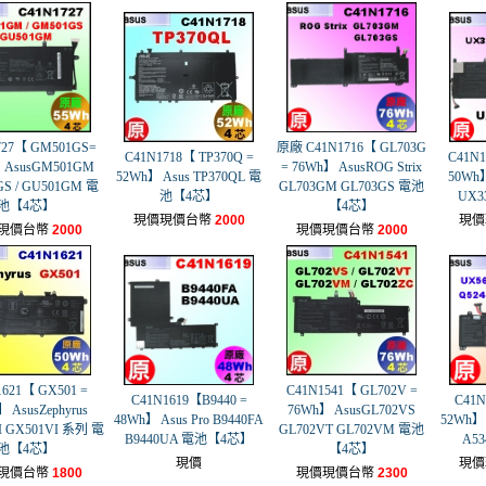
727【 GM501GS=
原廠 C41N1716【 GL703G
C41N1718【 TP370Q =
C41N1
 AsusGM501GM
= 76Wh】 AsusROG Strix
52Wh】 Asus TP370QL 電
50Wh】
S / GU501GM 電
GL703GM GL703GS 電池
池【4芯】
UX3
池【4芯】
【4芯】
現價現價台幣
2000
現價
現價台幣
2000
現價現價台幣
2000
1621【 GX501 =
C41N1541【 GL702V =
C41N1619【B9440 =
C41N
 AsusZephyrus
76Wh】 AsusGL702VS
48Wh】 Asus Pro B9440FA
52Wh】 
I GX501VI 系列 電
GL702VT GL702VM 電池
B9440UA 電池【4芯】
A5
池【4芯】
【4芯】
現價
現價
現價台幣
1800
現價現價台幣
2300