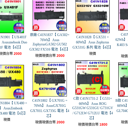
C41
原廠 C41N1837【 GA502=
N1901【 UX481F
C41N1828【 GX531 =
62Wh】 A
76Wh】 Asus
 Asusznebook Duo
60Wh】 Asus Zephyrus
ZephyrusGA502 GU502
K403 
81F 電池【4芯】
GX531G 系列 電池【4芯】
GX502 FX516 電池【4芯】
現價台幣
2000
現價
現價現價台幣
2000
現價
C款 C41N1731-2【 G531=
C41N1802【 GX701G =
B款 C41
N1804【 UX480 =
66Wh】 Asus ROG
76Wh】 AsusGX701G
66Wh】
G531GW G531GU G731GV
】 AsusZenbook
GX701L GX735G 電池【4
GL704
/ G712LW G712LU 電池【4
UX480 電池【4芯】
芯】
芯】
現價
現價現價台幣
2000
現價
現價現價台幣
1800