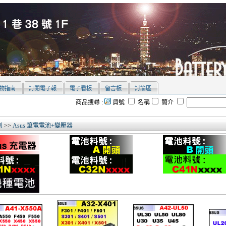
物指南
訂閱電子報
電子看板
留言板
討論區
商品搜尋 :
貨號
名稱
簡介
別
>>
Asus 筆電電池+變壓器