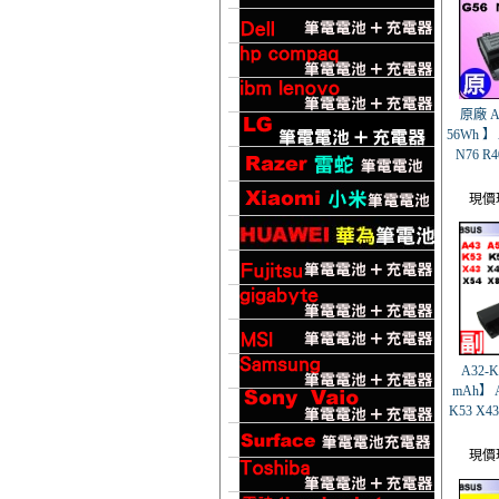
原廠 A3
56Wh 】 
N76 R4
現價
A32-K
mAh】 A
K53 X4
現價