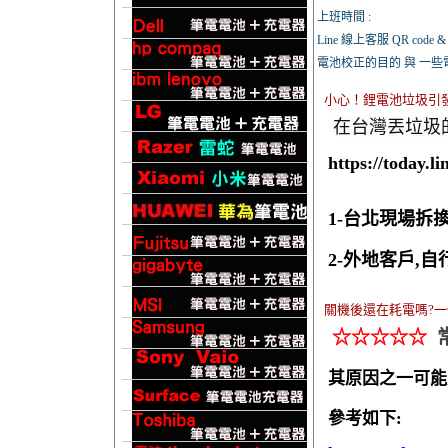
上班時間 :
Line 線上客服 QR code & s
電池校正的目的 與 一些
小心！鋰電池垃圾引發
在台灣丟垃圾
https://today.
1-台北現場拆
2-外地客戶,
關機後還在耗電嗎?
☆☆☆☆☆
其原因之一可能
參考如下: