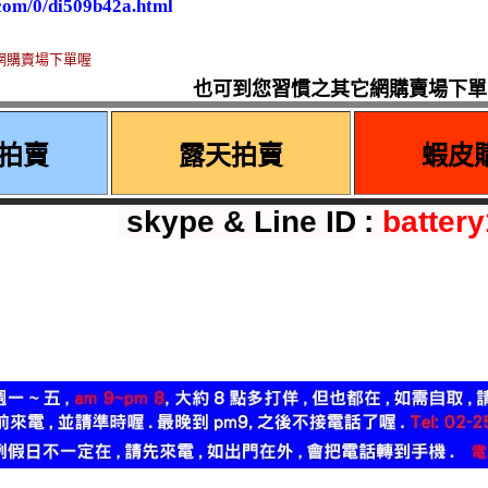
.com/0/di509b42a.html
網購賣場下單喔
也可到您習慣之其它網購賣場下單
o拍賣
露天拍賣
蝦皮
skype & Line ID
:
batter