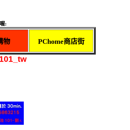
喔:
購物
PChome商店街
y101_tw