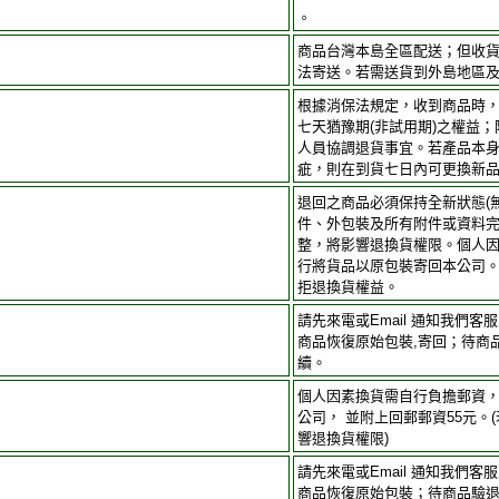
。
商品台灣本島全區配送；但收
法寄送。若需送貨到外島地區
根據消保法規定，收到商品時
七天猶豫期(非試用期)之權益
人員協調退貨事宜。若產品本
疵，則在到貨七日內可更換新
退回之商品必須保持全新狀態(
件、外包裝及所有附件或資料完
整，將影響退換貨權限。個人
行將貨品以原包裝寄回本公司
拒退換貨權益。
請先來電或Email 通知我們
商品恢復原始包裝,寄回；待商
續。
個人因素換貨需自行負擔郵資
公司， 並附上回郵郵資55元。
響退換貨權限)
請先來電或Email 通知我們
商品恢復原始包裝；待商品驗