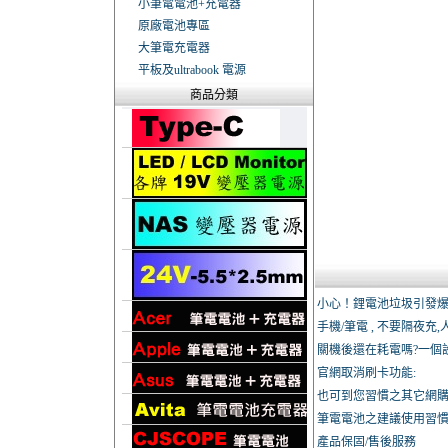
小筆電電池+充電器
原廠電池專區
大筆電充電器
平板及ultrabook 電源
商品分類
小心！鋰電池垃圾引發爆炸
手機/筆電 , 不要隔夜充,
關機後還在耗電嗎?一個
官網取消刷卡功能:
也可到您習慣之其它網
筆電電池之建議使用習慣
產品保固/售後服務