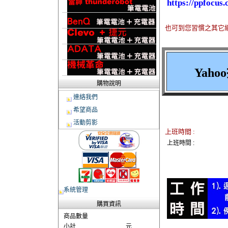
https://ppfocus
也可到您習慣之其它
Yaho
購物說明
連絡我們
希望商品
活動剪影
上班時間 :
上班時間 :
系統管理
購買資訊
商品數量
小計
元