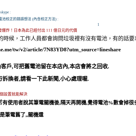
kype :
電池校正的錯誤想法 (內含校正方法) :
1
爆炸！日本為此已經付出 111 億日元的代價
的時候，工作人員都會詢問垃圾裡有沒有電池，有的話要
line.me/tw/v2/article/7N83YD8?utm_source=lineshare
換客戶,可把舊電池留在本店內,本店會將之回收.
自行拆換者,請看一下此新聞,小心處理喔.
一個設置就能解決
常
有使用者說其筆電關機後,隔天再開機,覺得電池%數會掉很多
是筆電舊了,,關機還