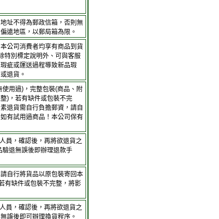
貨地址不得為郵政信箱，否則無
及偏遠地區，以郵局箱為限。
，本公司消費者均享有商品到貨
；除特別標定說明外、可與客服
身瑕疵或運送過程導致新品瑕
品或退貨。
無使用過)，完整包裝(商品、附
整)，若有缺件或包裝不完
因素退貨需自行負擔郵資，請自
。如有試用過商品！本公司保有
客服人員，確認後，再將欲退貨之
品驗退無誤後即辦理退款手
，請自行將貨品以原包裝寄回本
(若有缺件或包裝不完整，將影
客服人員，確認後，再將欲退貨之
退無誤後即可辦理換貨程序。