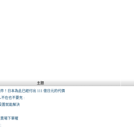
主題
！日本為此已經付出 111 億日元的代價
人不在也不要充 :
設置就能解決
購賣場下單喔
: