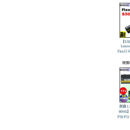
【S50
Lenovo
Flex15 
現價
原廠 L1
90Wh】L
P50 P5