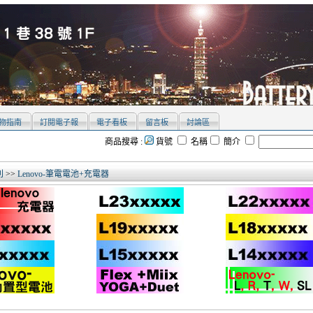
物指南
訂閱電子報
電子看板
留言板
討論區
商品搜尋 :
貨號
名稱
簡介
別
>>
Lenovo-筆電電池+充電器