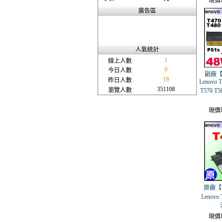
現價
廣告區
人氣統計
1
線上人數
0
今日人數
副廠【 
19
昨日人數
Lenovo T
351108
瀏覽人數
T570 T
現價
原廠【 T
Lenovo 
現價