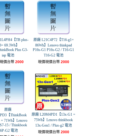
L4PH4【TB plus-
原廠 L21C4P72【T16-g1=
3= 69.3Wh】
86Wh】Lenovo thinkpad
hinkBook Plus G3-
P16s-G1 P16s-G2 / T16-G1
iap 電池
T16-G2 電池
現價台幣
2000
現價現價台幣
2000
原廠
原廠 L20M4PD1【13x-G1 =
PD3【ThinkBook
75Wh】Lenovo thinkbook
2 = 71Wh】Lenovo
S7-15 / Thinkbook
13x-Gen1 / Plus-g2 電池
16P-G2 電池
現價現價台幣
2000