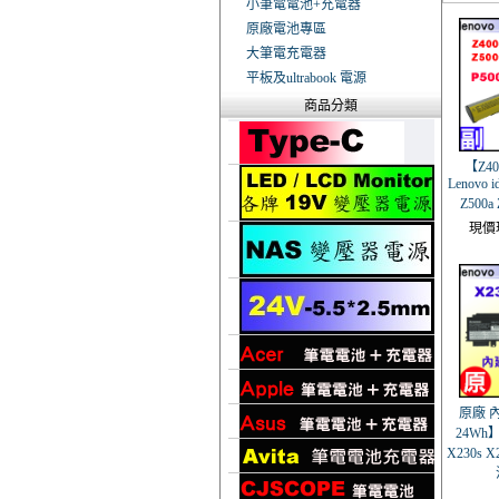
小筆電電池+充電器
原廠電池專區
大筆電充電器
平板及ultrabook 電源
商品分類
【Z40
Lenovo i
Z500a
現價
原廠 內
24Wh】L
X230s