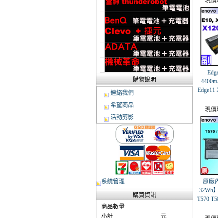
現價
Edg
購物說明
4400m
Edge11
連絡我們
希望商品
現價
活動剪影
系統管理
原廠內
32Wh】L
購買資訊
T570 T5
商品數量
小計
元