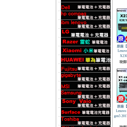
原廠【 
Lenov
X23
現價
原廠【
Lenovo 
gen5 20