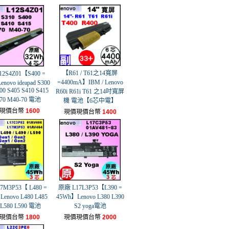
【R61 / T61之14寬屏
2S4Z01【S400 =
=4400mA】IBM / Lenovo
novo ideapad S300
00 S405 S410 S415
R60i R61i T61 之14吋寬屏
70 M40-70 電池
機 電池【6芯中電】
現價台幣
1600
現價現價台幣
1400
7M3P53【 L480 =
原廠 L17L3P53【L390 =
enovo L480 L485
45Wh】Lenovo L380 L390
 L580 L590 電池
S2 yoga電池
現價台幣
1800
現價現價台幣
2000