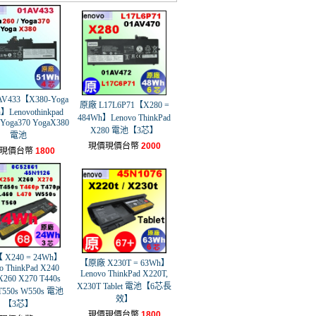
V433【X380-Yoga
原廠 L17L6P71【X280 =
】Lenovothinkpad
484Wh】Lenovo ThinkPad
 Yoga370 YogaX380
X280 電池【3芯】
電池
現價現價台幣
2000
現價台幣
1800
 X240 = 24Wh】
【原廠 X230T = 63Wh】
o ThinkPad X240
Lenovo ThinkPad X220T,
X260 X270 T440s
X230T Tablet 電池【6芯長
 T550s W550s 電池
效】
【3芯】
現價現價台幣
1800