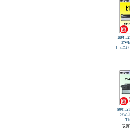
原廠 L2
= 57Wh
L14-G4 /
原廠 L21
57Wh】
T1
現價