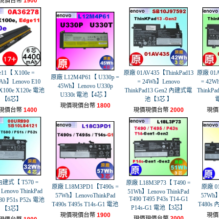
現價台幣
1900
e11【 X100e =
原廠 01AV435【ThinkPad13
原廠 01A
原廠 L12M4P61【 U330p =
Ah】Lenovo E10
= 24Wh】Lenovo
= 42
45Wh】Lenovo U330p
 X100e X120e 電池
ThinkPad13 Gen2 內建式電
ThinkP
U330t 電池【4芯 】
【6芯】
池【3芯 】
現價現價台幣
1800
現價台幣
1400
現價現價台幣
2000
現價
建式【 T570 =
原廠 L18M3P73【 T490 =
原廠 L18M3PD1【T490s =
原廠 01
enovo ThinkPad
51Wh】Lenovo ThinkPad
57Wh】LenovoThinkPad
57Wh】
T490 T495 P43s T14-G1
80 P51s P52s 電池
T490s T495s T14s-G1 電池
T480
P14s-G1 電池【3芯】
【3芯】
現價現價台幣
1900
現價
現價現價台幣
2000