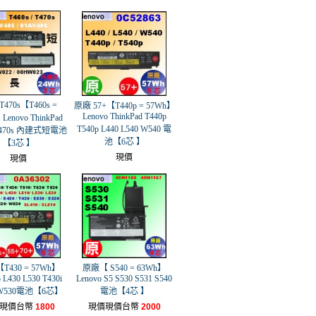
470s【T460s =
原廠 57+【T440p = 57Wh】
Lenovo ThinkPad T440p
Lenovo ThinkPad
T540p L440 L540 W540 電
 T470s 內建式短電池
池【6芯 】
【3芯 】
現價
現價
T430 = 57Wh】
原廠【 S540 = 63Wh】
 L430 L530 T430i
Lenovo S5 S530 S531 S540
i W530電池【6芯】
電池【4芯 】
現價台幣
1800
現價現價台幣
2000